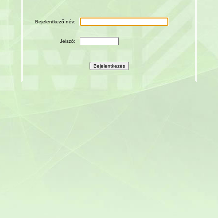
Bejelentkező név:
Jelszó: