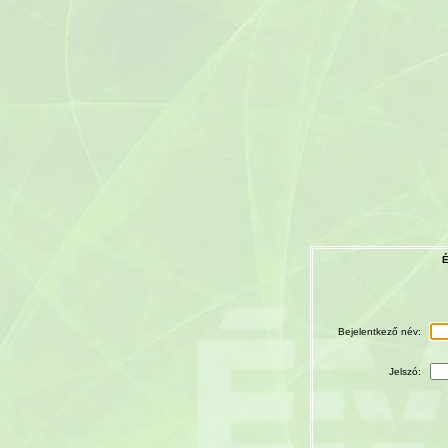
É
Bejelentkező név:
Jelszó: