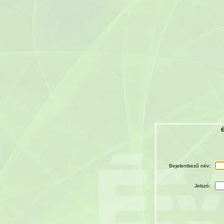
É
Bejelentkező név:
Jelszó: