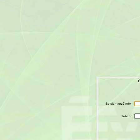
É
Bejelentkező név:
Jelszó: