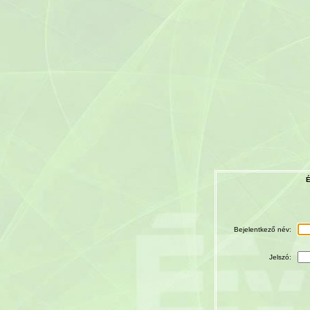
É
Bejelentkező név:
Jelszó: