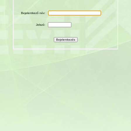
Bejelentkező név:
Jelszó: