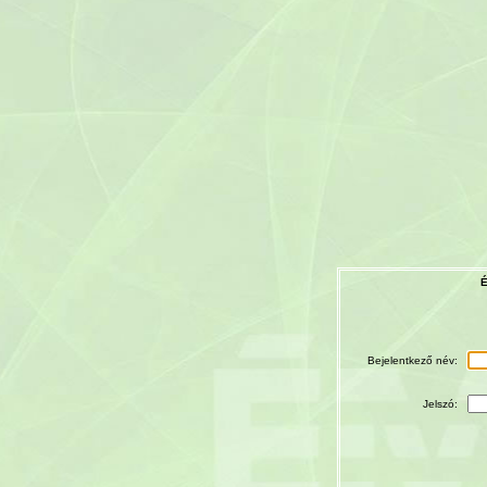
É
Bejelentkező név:
Jelszó: