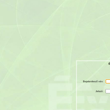
É
Bejelentkező név:
Jelszó: