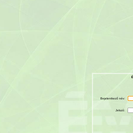
É
Bejelentkező név:
Jelszó: