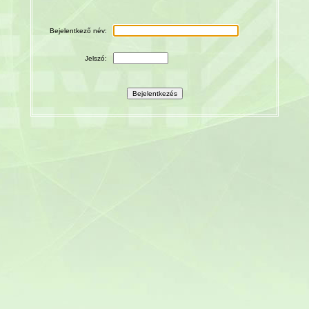
Bejelentkező név:
Jelszó: