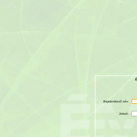
É
Bejelentkező név:
Jelszó: