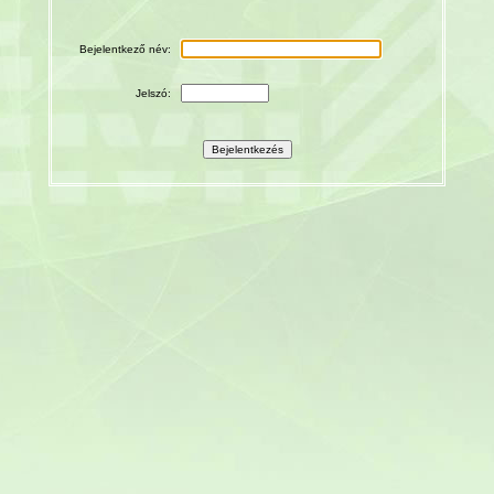
Bejelentkező név:
Jelszó: