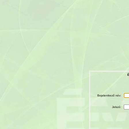
É
Bejelentkező név:
Jelszó: