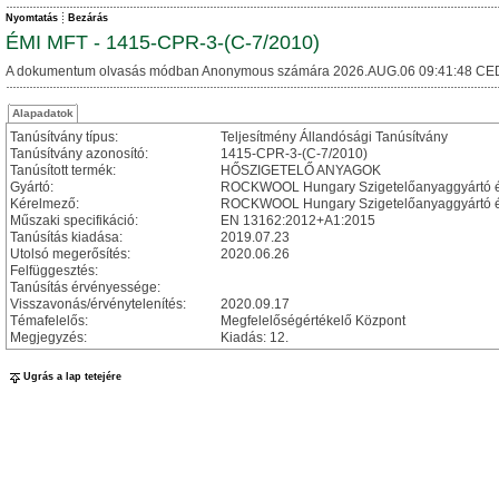
Nyomtatás
Bezárás
ÉMI MFT - 1415-CPR-3-(C-7/2010)
A dokumentum olvasás módban Anonymous számára 2026.AUG.06 09:41:48 CE
Alapadatok
Tanúsítvány típus:
Teljesítmény Állandósági Tanúsítvány
Tanúsítvány azonosító:
1415-CPR-3-(C-7/2010)
Tanúsított termék:
HŐSZIGETELŐ ANYAGOK
Gyártó:
ROCKWOOL Hungary Szigetelőanyaggyártó és 
Kérelmező:
ROCKWOOL Hungary Szigetelőanyaggyártó és
Műszaki specifikáció:
EN 13162:2012+A1:2015
Tanúsítás kiadása:
2019.07.23
Utolsó megerősítés:
2020.06.26
Felfüggesztés:
Tanúsítás érvényessége:
Visszavonás/érvénytelenítés:
2020.09.17
Témafelelős:
Megfelelőségértékelő Központ
Megjegyzés:
Kiadás: 12.
Ugrás a lap tetejére