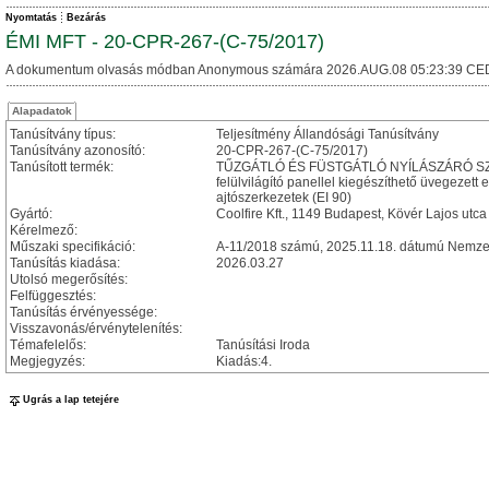
Nyomtatás
Bezárás
ÉMI MFT - 20-CPR-267-(C-75/2017)
A dokumentum olvasás módban Anonymous számára 2026.AUG.08 05:23:39 CE
Alapadatok
Tanúsítvány típus:
Teljesítmény Állandósági Tanúsítvány
Tanúsítvány azonosító:
20-CPR-267-(C-75/2017)
Tanúsított termék:
TŰZGÁTLÓ ÉS FÜSTGÁTLÓ NYÍLÁSZÁRÓ SZERKEZE
felülvilágító panellel kiegészíthető üvegezett
ajtószerkezetek (EI 90)
Gyártó:
Coolfire Kft., 1149 Budapest, Kövér Lajos utca
Kérelmező:
Műszaki specifikáció:
A-11/2018 számú, 2025.11.18. dátumú Nemzet
Tanúsítás kiadása:
2026.03.27
Utolsó megerősítés:
Felfüggesztés:
Tanúsítás érvényessége:
Visszavonás/érvénytelenítés:
Témafelelős:
Tanúsítási Iroda
Megjegyzés:
Kiadás:4.
Ugrás a lap tetejére