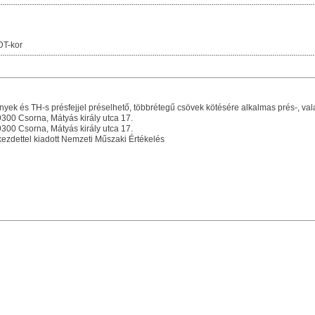
DT-kor
ek és TH-s présfejjel préselhető, többrétegű csövek kötésére alkalmas prés-, val
300 Csorna, Mátyás király utca 17.
300 Csorna, Mátyás király utca 17.
ezdettel kiadott Nemzeti Műszaki Értékelés