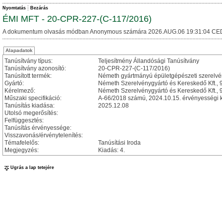
Nyomtatás
Bezárás
ÉMI MFT - 20-CPR-227-(C-117/2016)
A dokumentum olvasás módban Anonymous számára 2026.AUG.06 19:31:04 CE
Alapadatok
Tanúsítvány típus:
Teljesítmény Állandósági Tanúsítvány
Tanúsítvány azonosító:
20-CPR-227-(C-117/2016)
Tanúsított termék:
Németh gyártmányú épületgépészeti szerelvény
Gyártó:
Németh Szerelvénygyártó és Kereskedő Kft., 9
Kérelmező:
Németh Szerelvénygyártó és Kereskedő Kft., 9
Műszaki specifikáció:
A-66/2018 számú, 2024.10.15. érvényességi k
Tanúsítás kiadása:
2025.12.08
Utolsó megerősítés:
Felfüggesztés:
Tanúsítás érvényessége:
Visszavonás/érvénytelenítés:
Témafelelős:
Tanúsítási Iroda
Megjegyzés:
Kiadás: 4.
Ugrás a lap tetejére