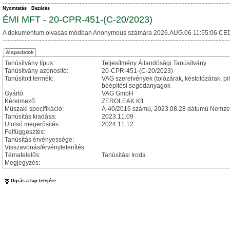
Nyomtatás
Bezárás
ÉMI MFT - 20-CPR-451-(C-20/2023)
A dokumentum olvasás módban Anonymous számára 2026.AUG.06 11:55:06 CED
Alapadatok
Tanúsítvány típus:
Teljesítmény Állandósági Tanúsítvány
Tanúsítvány azonosító:
20-CPR-451-(C-20/2023)
Tanúsított termék:
VAG szerelvények (tolózárak, késtolózárak, pi
beépítési segédanyagok
Gyártó:
VAG GmbH
Kérelmező:
ZEROLEAK Kft.
Műszaki specifikáció:
A-40/2016 számú, 2023.08.28 dátumú Nemzet
Tanúsítás kiadása:
2023.11.09
Utolsó megerősítés:
2024.11.12
Felfüggesztés:
Tanúsítás érvényessége:
Visszavonás/érvénytelenítés:
Témafelelős:
Tanúsítási Iroda
Megjegyzés:
Ugrás a lap tetejére