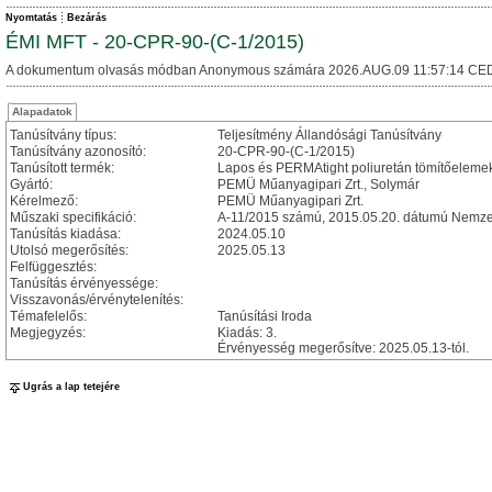
Nyomtatás
Bezárás
ÉMI MFT - 20-CPR-90-(C-1/2015)
A dokumentum olvasás módban Anonymous számára 2026.AUG.09 11:57:14 CED
Alapadatok
Tanúsítvány típus:
Teljesítmény Állandósági Tanúsítvány
Tanúsítvány azonosító:
20-CPR-90-(C-1/2015)
Tanúsított termék:
Lapos és PERMAtight poliuretán tömítőeleme
Gyártó:
PEMÜ Műanyagipari Zrt., Solymár
Kérelmező:
PEMÜ Műanyagipari Zrt.
Műszaki specifikáció:
A-11/2015 számú, 2015.05.20. dátumú Nemzet
Tanúsítás kiadása:
2024.05.10
Utolsó megerősítés:
2025.05.13
Felfüggesztés:
Tanúsítás érvényessége:
Visszavonás/érvénytelenítés:
Témafelelős:
Tanúsítási Iroda
Megjegyzés:
Kiadás: 3.
Érvényesség megerősítve: 2025.05.13-tól.
Ugrás a lap tetejére