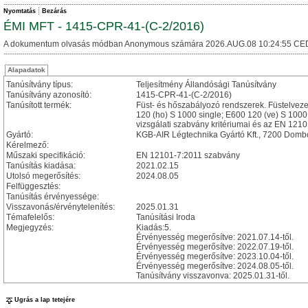
Nyomtatás
Bezárás
ÉMI MFT - 1415-CPR-41-(C-2/2016)
A dokumentum olvasás módban Anonymous számára 2026.AUG.08 10:24:55 CE
Alapadatok
Tanúsítvány típus:
Teljesítmény Állandósági Tanúsítvány
Tanúsítvány azonosító:
1415-CPR-41-(C-2/2016)
Tanúsított termék:
Füst- és hőszabályozó rendszerek. Füstelvezet
120 (ho) S 1000 single; E600 120 (ve) S 1000
vizsgálati szabvány kritériumai és az EN 1210
Gyártó:
KGB-AIR Légtechnika Gyártó Kft., 7200 Dombóv
Kérelmező:
Műszaki specifikáció:
EN 12101-7:2011 szabvány
Tanúsítás kiadása:
2021.02.15
Utolsó megerősítés:
2024.08.05
Felfüggesztés:
Tanúsítás érvényessége:
Visszavonás/érvénytelenítés:
2025.01.31
Témafelelős:
Tanúsítási Iroda
Megjegyzés:
Kiadás:5.
Érvényesség megerősítve: 2021.07.14-től.
Érvényesség megerősítve: 2022.07.19-től.
Érvényesség megerősítve: 2023.10.04-től.
Érvényesség megerősítve: 2024.08.05-től.
Tanúsítvány visszavonva: 2025.01.31-től.
Ugrás a lap tetejére