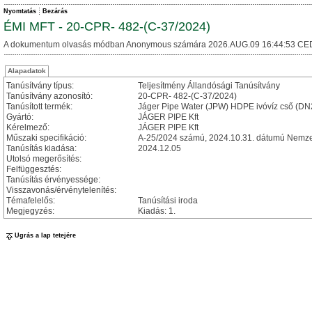
Nyomtatás
Bezárás
ÉMI MFT - 20-CPR- 482-(C-37/2024)
A dokumentum olvasás módban Anonymous számára 2026.AUG.09 16:44:53 CE
Alapadatok
Tanúsítvány típus:
Teljesítmény Állandósági Tanúsítvány
Tanúsítvány azonosító:
20-CPR- 482-(C-37/2024)
Tanúsított termék:
Jáger Pipe Water (JPW) HDPE ivóvíz cső (D
Gyártó:
JÁGER PIPE Kft
Kérelmező:
JÁGER PIPE Kft
Műszaki specifikáció:
A-25/2024 számú, 2024.10.31. dátumú Nemzet
Tanúsítás kiadása:
2024.12.05
Utolsó megerősítés:
Felfüggesztés:
Tanúsítás érvényessége:
Visszavonás/érvénytelenítés:
Témafelelős:
Tanúsítási iroda
Megjegyzés:
Kiadás: 1.
Ugrás a lap tetejére