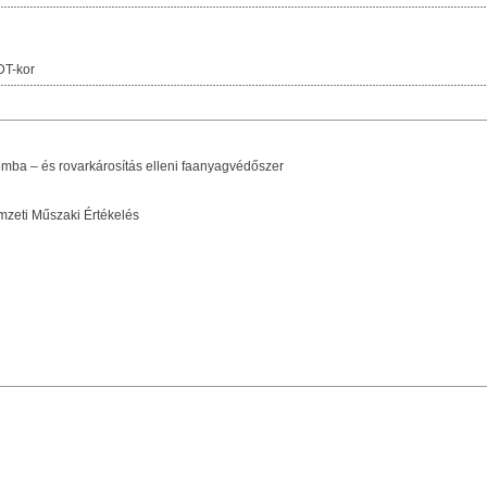
DT-kor
omba – és rovarkárosítás elleni faanyagvédőszer
zeti Műszaki Értékelés