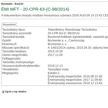
Nyomtatás
Bezárás
ÉMI MFT - 20-CPR-63-(C-98/2014)
A dokumentum olvasás módban Anonymous számára 2026.AUG.09 14:15:42 CE
Alapadatok
Tanúsítvány típus:
Teljesítmény Állandósági Tanúsítvány
Tanúsítvány azonosító:
20-CPR-63-(C-98/2014)
Tanúsított termék:
Bochemit Antiflash égéskésleltető, valamint g
Gyártó:
Bochemie a. s., Csehország
Kérelmező:
Bochemie a. s.
Műszaki specifikáció:
A-148/1/2014 számú, 2015.04.30. dátumú Nem
Tanúsítás kiadása:
2015.10.28
Utolsó megerősítés:
2017.11.09
Felfüggesztés:
Tanúsítás érvényessége:
Visszavonás/érvénytelenítés:
2018.12.13
Témafelelős:
Tanúsítási iroda
Megjegyzés:
Kiadás:2.
Érvényesség megerősítve: 2016.08.22-től.
Érvényesség megerősítve: 2017.11.09-től.
Érvényesség visszavonva: 2018.12.13-tól.
Ugrás a lap tetejére