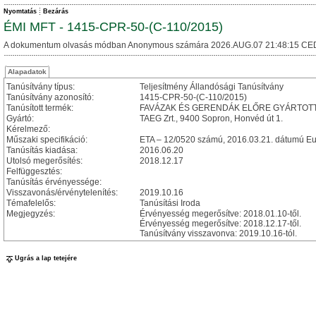
Nyomtatás
Bezárás
ÉMI MFT - 1415-CPR-50-(C-110/2015)
A dokumentum olvasás módban Anonymous számára 2026.AUG.07 21:48:15 CE
Alapadatok
Tanúsítvány típus:
Teljesítmény Állandósági Tanúsítvány
Tanúsítvány azonosító:
1415-CPR-50-(C-110/2015)
Tanúsított termék:
FAVÁZAK ÉS GERENDÁK ELŐRE GYÁRTOTT ÉPÜ
Gyártó:
TAEG Zrt., 9400 Sopron, Honvéd út 1.
Kérelmező:
Műszaki specifikáció:
ETA – 12/0520 számú, 2016.03.21. dátumú Eu
Tanúsítás kiadása:
2016.06.20
Utolsó megerősítés:
2018.12.17
Felfüggesztés:
Tanúsítás érvényessége:
Visszavonás/érvénytelenítés:
2019.10.16
Témafelelős:
Tanúsítási Iroda
Megjegyzés:
Érvényesség megerősítve: 2018.01.10-től.
Érvényesség megerősítve: 2018.12.17-től.
Tanúsítvány visszavonva: 2019.10.16-tól.
Ugrás a lap tetejére