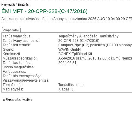
Nyomtatás
Bezárás
ÉMI MFT - 20-CPR-228-(C-47/2016)
A dokumentum olvasás módban Anonymous számára 2026.AUG.10 04:00:29 CE
Alapadatok
Tanúsítvány típus:
Teljesítmény Állandósági Tanúsítvány
Tanúsítvány azonosító:
20-CPR-228-(C-47/2016)
Tanúsított termék:
Compact Pipe (CP) polietilén (PE100 alapan
Gyártó:
WAVIN GmbH
Kérelmező:
BONEX Építőipari Kft.
Műszaki specifikáció:
A-56/2016 számú, 2018.12.03. dátumú Nemzet
Tanúsítás kiadása:
2024.05.31
Utolsó megerősítés:
Felfüggesztés:
Tanúsítás érvényessége:
Visszavonás/érvénytelenítés:
Témafelelős:
Tanúsítási Iroda
Megjegyzés:
Kiadás: 3.
Ugrás a lap tetejére