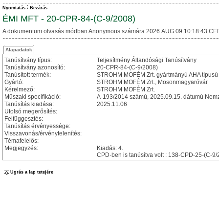
Nyomtatás
Bezárás
ÉMI MFT - 20-CPR-84-(C-9/2008)
A dokumentum olvasás módban Anonymous számára 2026.AUG.09 10:18:43 CE
Alapadatok
Tanúsítvány típus:
Teljesítmény Állandósági Tanúsítvány
Tanúsítvány azonosító:
20-CPR-84-(C-9/2008)
Tanúsított termék:
STROHM MOFÉM Zrt. gyártmányú AHA típusú
Gyártó:
STROHM MOFÉM Zrt., Mosonmagyaróvár
Kérelmező:
STROHM MOFÉM Zrt.
Műszaki specifikáció:
A-193/2014 számú, 2025.09.15. dátumú Nemze
Tanúsítás kiadása:
2025.11.06
Utolsó megerősítés:
Felfüggesztés:
Tanúsítás érvényessége:
Visszavonás/érvénytelenítés:
Témafelelős:
Megjegyzés:
Kiadás: 4.
CPD-ben is tanúsítva volt : 138-CPD-25-(C-9
Ugrás a lap tetejére