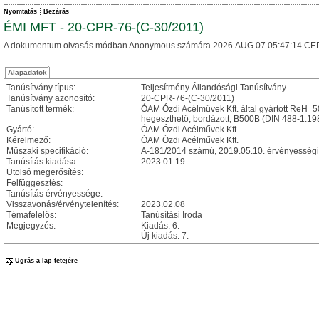
Nyomtatás
Bezárás
ÉMI MFT - 20-CPR-76-(C-30/2011)
A dokumentum olvasás módban Anonymous számára 2026.AUG.07 05:47:14 CE
Alapadatok
Tanúsítvány típus:
Teljesítmény Állandósági Tanúsítvány
Tanúsítvány azonosító:
20-CPR-76-(C-30/2011)
Tanúsított termék:
ÓAM Ózdi Acélművek Kft. által gyártott ReH=5
hegeszthető, bordázott, B500B (DIN 488-1:19
Gyártó:
ÓAM Ózdi Acélművek Kft.
Kérelmező:
ÓAM Ózdi Acélművek Kft.
Műszaki specifikáció:
A-181/2014 számú, 2019.05.10. érvényességi ke
Tanúsítás kiadása:
2023.01.19
Utolsó megerősítés:
Felfüggesztés:
Tanúsítás érvényessége:
Visszavonás/érvénytelenítés:
2023.02.08
Témafelelős:
Tanúsítási Iroda
Megjegyzés:
Kiadás: 6.
Új kiadás: 7.
Ugrás a lap tetejére