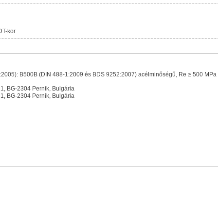
DT-kor
2005): B500B (DIN 488-1:2009 és BDS 9252:2007) acélminőségű, Re ≥ 500 MPa névl
 1, BG-2304 Pernik, Bulgária
 1, BG-2304 Pernik, Bulgária