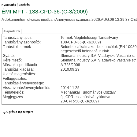
Nyomtatás
Bezárás
ÉMI MFT - 138-CPD-36-(C-3/2009)
A dokumentum olvasás módban Anonymous számára 2026.AUG.06 13:39:33 CE
Alapadatok
Tanúsítvány típus:
Termék Megfelelőségi Tanúsítvány
Tanúsítvány azonosító:
138-CPD-36-(C-3/2009)
Tanúsított termék:
Betonhoz alkalmazott betonacélok (EN 10080:
hegeszthető betonacél rudak
Gyártó:
Stomana Industry S.A. Vladaysko Vastanie str.
Kérelmező:
Stomana Industry S.A. Vladaysko Vastanie str.
Műszaki specifikáció:
A-725/2008
Tanúsítás kiadása:
2010.09.29
Utolsó megerősítés:
Felfüggesztés:
Tanúsítás érvényessége:
Visszavonás/érvénytelenítés:
2014.11.25
Témafelelős:
Mechanikai Tudományos Osztály
Megjegyzés:
új, CPR-es tanúsítvány kiadva:
20-CPR-58-(C-3/2009)
Ugrás a lap tetejére