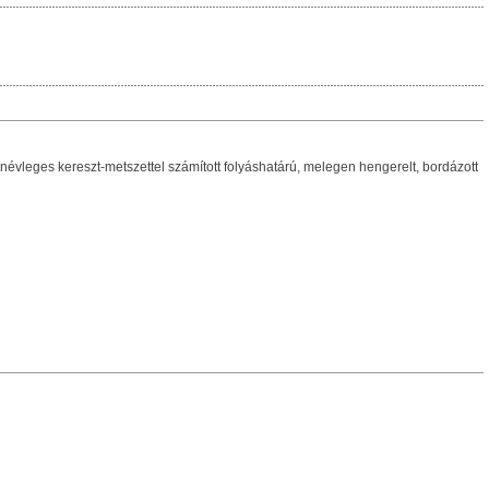
eges kereszt-metszettel számított folyáshatárú, melegen hengerelt, bordázott