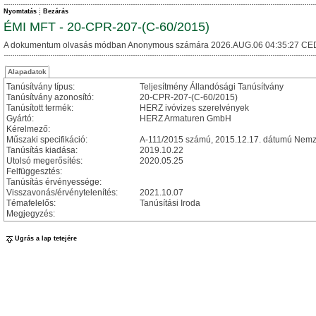
Nyomtatás
Bezárás
ÉMI MFT - 20-CPR-207-(C-60/2015)
A dokumentum olvasás módban Anonymous számára 2026.AUG.06 04:35:27 CE
Alapadatok
Tanúsítvány típus:
Teljesítmény Állandósági Tanúsítvány
Tanúsítvány azonosító:
20-CPR-207-(C-60/2015)
Tanúsított termék:
HERZ ivóvizes szerelvények
Gyártó:
HERZ Armaturen GmbH
Kérelmező:
Műszaki specifikáció:
A-111/2015 számú, 2015.12.17. dátumú Nemze
Tanúsítás kiadása:
2019.10.22
Utolsó megerősítés:
2020.05.25
Felfüggesztés:
Tanúsítás érvényessége:
Visszavonás/érvénytelenítés:
2021.10.07
Témafelelős:
Tanúsítási Iroda
Megjegyzés:
Ugrás a lap tetejére