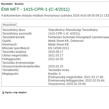
Nyomtatás
Bezárás
ÉMI MFT - 1415-CPR-1-(C-4/2011)
A dokumentum olvasás módban Anonymous számára 2026.AUG.08 05:09:21 CE
Alapadatok
Tanúsítvány típus:
Teljesítmény Állandósági Tanúsítvány
Tanúsítvány azonosító:
1415-CPR-1-(C-4/2011)
Tanúsított termék:
Fémlemez burkolatú hőszigetelő szendvicspan
Gyártó:
Metál-Sheet Kft., Debrecen
Kérelmező:
Metál-Sheet Kft.
Műszaki specifikáció:
EN 14509:2013
Tanúsítás kiadása:
2020.06.17
Utolsó megerősítés:
2021.03.17
Felfüggesztés:
2022.02.03
Tanúsítás érvényessége:
Visszavonás/érvénytelenítés:
2025.02.25
Témafelelős:
Tanúsitási Iroda
Megjegyzés:
Kiadás: 6.
Érvényesség megerősítve: 2021.03.17-től.
Érvényesség felfüggesztve: 2022.02.03-tól.
Visszavonva: 2025.02.25-től.
Ugrás a lap tetejére