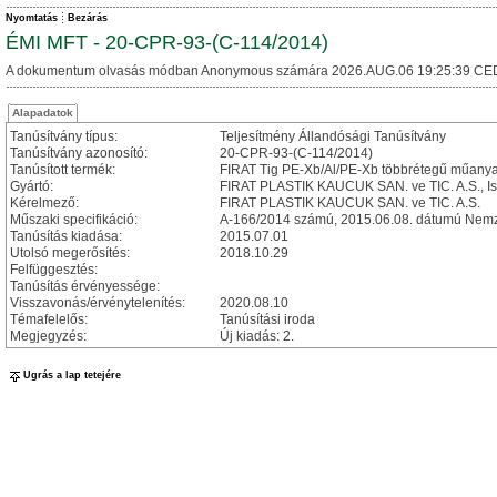
Nyomtatás
Bezárás
ÉMI MFT - 20-CPR-93-(C-114/2014)
A dokumentum olvasás módban Anonymous számára 2026.AUG.06 19:25:39 CE
Alapadatok
Tanúsítvány típus:
Teljesítmény Állandósági Tanúsítvány
Tanúsítvány azonosító:
20-CPR-93-(C-114/2014)
Tanúsított termék:
FIRAT Tig PE-Xb/Al/PE-Xb többrétegű műanya
Gyártó:
FIRAT PLASTIK KAUCUK SAN. ve TIC. A.S., Is
Kérelmező:
FIRAT PLASTIK KAUCUK SAN. ve TIC. A.S.
Műszaki specifikáció:
A-166/2014 számú, 2015.06.08. dátumú Nemzet
Tanúsítás kiadása:
2015.07.01
Utolsó megerősítés:
2018.10.29
Felfüggesztés:
Tanúsítás érvényessége:
Visszavonás/érvénytelenítés:
2020.08.10
Témafelelős:
Tanúsítási iroda
Megjegyzés:
Új kiadás: 2.
Ugrás a lap tetejére