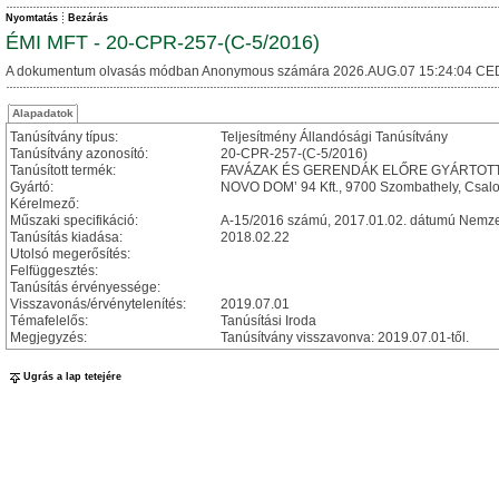
Nyomtatás
Bezárás
ÉMI MFT - 20-CPR-257-(C-5/2016)
A dokumentum olvasás módban Anonymous számára 2026.AUG.07 15:24:04 CE
Alapadatok
Tanúsítvány típus:
Teljesítmény Állandósági Tanúsítvány
Tanúsítvány azonosító:
20-CPR-257-(C-5/2016)
Tanúsított termék:
FAVÁZAK ÉS GERENDÁK ELŐRE GYÁRTOTT ÉPÜ
Gyártó:
NOVO DOM’ 94 Kft., 9700 Szombathely, Csalo
Kérelmező:
Műszaki specifikáció:
A-15/2016 számú, 2017.01.02. dátumú Nemzet
Tanúsítás kiadása:
2018.02.22
Utolsó megerősítés:
Felfüggesztés:
Tanúsítás érvényessége:
Visszavonás/érvénytelenítés:
2019.07.01
Témafelelős:
Tanúsítási Iroda
Megjegyzés:
Tanúsítvány visszavonva: 2019.07.01-től.
Ugrás a lap tetejére