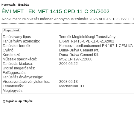
Nyomtatás
Bezárás
ÉMI MFT - EK-MFT-1415-CPD-11-C-21/2002
A dokumentum olvasás módban Anonymous számára 2026.AUG.09 13:30:27 CE
Alapadatok
Tanúsítvány típus:
Termék Megfelelőségi Tanúsítvány
Tanúsítvány azonosító:
EK-MFT-1415-CPD-11-C-21/2002
Tanúsított termék:
Kompozit-portlandcement EN 197-1-CEM II/A-
Gyártó:
Duna-Dráva Cement Kft.
Kérelmező:
Duna-Dráva Cement Kft.
Műszaki specifikáció:
MSZ EN 197-1:2000
Tanúsítás kiadása:
2006.05.22
Utolsó megerősítés:
Felfüggesztés:
Tanúsítás érvényessége:
Visszavonás/érvénytelenítés:
2008.05.13
Témafelelős:
Mechanikai TO
Megjegyzés:
Ugrás a lap tetejére