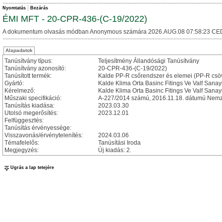
Nyomtatás
Bezárás
ÉMI MFT - 20-CPR-436-(C-19/2022)
A dokumentum olvasás módban Anonymous számára 2026.AUG.08 07:58:23 CE
Alapadatok
Tanúsítvány típus:
Teljesítmény Állandósági Tanúsítvány
Tanúsítvány azonosító:
20-CPR-436-(C-19/2022)
Tanúsított termék:
Kalde PP-R csőrendszer és elemei (PP-R csö
Gyártó:
Kalde Klima Orta Basinc Fitings Ve Valf Sanayi
Kérelmező:
Kalde Klima Orta Basinc Fitings Ve Valf Sanayi
Műszaki specifikáció:
A-227/2014 számú, 2016.11.18. dátumú Nemzeti
Tanúsítás kiadása:
2023.03.30
Utolsó megerősítés:
2023.12.01
Felfüggesztés:
Tanúsítás érvényessége:
Visszavonás/érvénytelenítés:
2024.03.06
Témafelelős:
Tanúsítási Iroda
Megjegyzés:
Új kiadás: 2.
Ugrás a lap tetejére