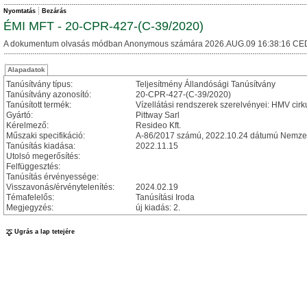
Nyomtatás
Bezárás
ÉMI MFT - 20-CPR-427-(C-39/2020)
A dokumentum olvasás módban Anonymous számára 2026.AUG.09 16:38:16 CE
Alapadatok
Tanúsítvány típus:
Teljesítmény Állandósági Tanúsítvány
Tanúsítvány azonosító:
20-CPR-427-(C-39/2020)
Tanúsított termék:
Vízellátási rendszerek szerelvényei: HMV cirk
Gyártó:
Pittway Sarl
Kérelmező:
Resideo Kft.
Műszaki specifikáció:
A-86/2017 számú, 2022.10.24 dátumú Nemzet
Tanúsítás kiadása:
2022.11.15
Utolsó megerősítés:
Felfüggesztés:
Tanúsítás érvényessége:
Visszavonás/érvénytelenítés:
2024.02.19
Témafelelős:
Tanúsítási Iroda
Megjegyzés:
új kiadás: 2.
Ugrás a lap tetejére