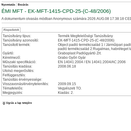
Nyomtatás
Bezárás
ÉMI MFT - EK-MFT-1415-CPD-25-(C-48/2006)
A dokumentum olvasás módban Anonymous számára 2026.AUG.08 17:38:18 CE
Alapadatok
Tanúsítvány típus:
Termék Megfelelőségi Tanúsítvány
Tanúsítvány azonosító:
EK-MFT-1415-CPD-25-(C-48/2006)
Tanúsított termék:
Object padló termékcsalád 1 / Járműipari padl
padló termékcsalád 2:Rugalmas, habréteget ta
Gyártó:
Graboplast Padlógyártó Zrt.
Kérelmező:
Grabo Győri Gyár
Műszaki specifikáció:
EN 14041:2004 / EN 14041:2004/AC:2006
Tanúsítás kiadása:
2008.06.18
Utolsó megerősítés:
Felfüggesztés:
Tanúsítás érvényessége:
Visszavonás/érvénytelenítés:
2009.09.15
Témafelelős:
Vegyészeti TO.
Megjegyzés:
Kiadás: 2.
Ugrás a lap tetejére