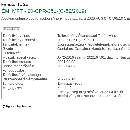
Nyomtatás
Bezárás
ÉMI MFT - 20-CPR-351-(C-52/2019)
A dokumentum olvasás módban Anonymous számára 2026.AUG.07 07:05:18 CE
Alapadatok
Tanúsítvány típus:
Teljesítmény Állandósági Tanúsítvány
Tanúsítvány azonosító:
20-CPR-351-(C-52/2019)
Tanúsított termék:
Épületszerkezetek, épületelemek, előre gyárt
Gyártó:
Containex Container-Handelsgesellschaft m.b
Kérelmező:
Műszaki specifikáció:
A-72/2019 számú, 2021.07.01. dátumú Nemzet
Tanúsítás kiadása:
2021.08.03
Utolsó megerősítés:
2022.04.07
Felfüggesztés:
Tanúsítás érvényessége:
Visszavonás/érvénytelenítés:
2022.09.14
Témafelelős:
Tanúsítási Iroda
Megjegyzés:
Kiadás:2.
Érvényesség megerősítve: 2022.04.07-től.
Tanúsítvány visszavonva: 2022.09.14-től.
Ugrás a lap tetejére