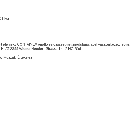
DT-kor
ott elemek / CONTAINEX önálló és összeépített moduláris, acél vázszerkezetű épít
.H, AT-2355 Wiener Neudorf, Strasse 14, IZ NÖ-Süd
i Műszaki Értékelés