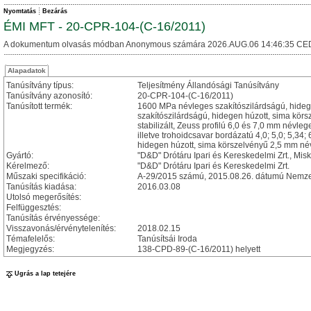
Nyomtatás
Bezárás
ÉMI MFT - 20-CPR-104-(C-16/2011)
A dokumentum olvasás módban Anonymous számára 2026.AUG.06 14:46:35 CE
Alapadatok
Tanúsítvány típus:
Teljesítmény Állandósági Tanúsítvány
Tanúsítvány azonosító:
20-CPR-104-(C-16/2011)
Tanúsított termék:
1600 MPa névleges szakítószilárdságú, hideg
szakítószilárdságú, hidegen húzott, sima kör
stabilizált, Zeuss profilú 6,0 és 7,0 mm névleg
illetve trohoidcsavar bordázatú 4,0; 5,0; 5,34
hidegen húzott, sima körszelvényű 2,5 mm né
Gyártó:
"D&D" Drótáru Ipari és Kereskedelmi Zrt., Misk
Kérelmező:
"D&D" Drótáru Ipari és Kereskedelmi Zrt.
Műszaki specifikáció:
A-29/2015 számú, 2015.08.26. dátumú Nemzet
Tanúsítás kiadása:
2016.03.08
Utolsó megerősítés:
Felfüggesztés:
Tanúsítás érvényessége:
Visszavonás/érvénytelenítés:
2018.02.15
Témafelelős:
Tanúsítsái Iroda
Megjegyzés:
138-CPD-89-(C-16/2011) helyett
Ugrás a lap tetejére