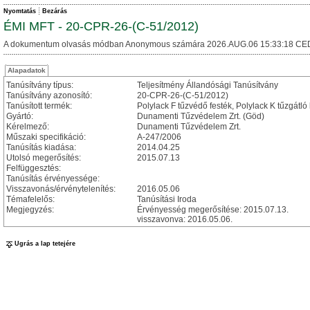
Nyomtatás
Bezárás
ÉMI MFT - 20-CPR-26-(C-51/2012)
A dokumentum olvasás módban Anonymous számára 2026.AUG.06 15:33:18 CE
Alapadatok
Tanúsítvány típus:
Teljesítmény Állandósági Tanúsítvány
Tanúsítvány azonosító:
20-CPR-26-(C-51/2012)
Tanúsított termék:
Polylack F tűzvédő festék, Polylack K tűzgátló 
Gyártó:
Dunamenti Tűzvédelem Zrt. (Göd)
Kérelmező:
Dunamenti Tűzvédelem Zrt.
Műszaki specifikáció:
A-247/2006
Tanúsítás kiadása:
2014.04.25
Utolsó megerősítés:
2015.07.13
Felfüggesztés:
Tanúsítás érvényessége:
Visszavonás/érvénytelenítés:
2016.05.06
Témafelelős:
Tanúsítási Iroda
Megjegyzés:
Érvényesség megerősítése: 2015.07.13.
visszavonva: 2016.05.06.
Ugrás a lap tetejére