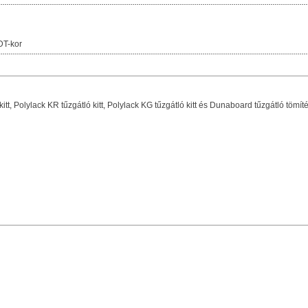
DT-kor
kitt, Polylack KR tűzgátló kitt, Polylack KG tűzgátló kitt és Dunaboard tűzgátló tömít