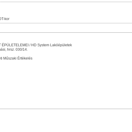
DT-kor
PÜLETELEMEI / HD System Lakóépületek
si, hrsz. 030/14.
i Műszaki Értékelés