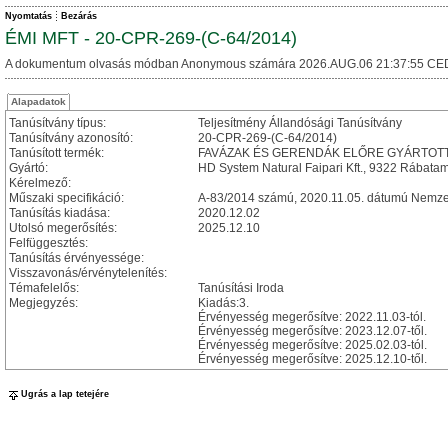
Nyomtatás
Bezárás
ÉMI MFT - 20-CPR-269-(C-64/2014)
A dokumentum olvasás módban Anonymous számára 2026.AUG.06 21:37:55 CE
Alapadatok
Tanúsítvány típus:
Teljesítmény Állandósági Tanúsítvány
Tanúsítvány azonosító:
20-CPR-269-(C-64/2014)
Tanúsított termék:
FAVÁZAK ÉS GERENDÁK ELŐRE GYÁRTOTT É
Gyártó:
HD System Natural Faipari Kft., 9322 Rábatamá
Kérelmező:
Műszaki specifikáció:
A-83/2014 számú, 2020.11.05. dátumú Nemzet
Tanúsítás kiadása:
2020.12.02
Utolsó megerősítés:
2025.12.10
Felfüggesztés:
Tanúsítás érvényessége:
Visszavonás/érvénytelenítés:
Témafelelős:
Tanúsítási Iroda
Megjegyzés:
Kiadás:3.
Érvényesség megerősítve: 2022.11.03-tól.
Érvényesség megerősítve: 2023.12.07-től.
Érvényesség megerősítve: 2025.02.03-tól.
Érvényesség megerősítve: 2025.12.10-től.
Ugrás a lap tetejére