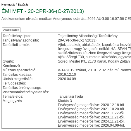
Nyomtatás
Bezárás
ÉMI MFT - 20-CPR-36-(C-27/2013)
A dokumentum olvasás módban Anonymous számára 2026.AUG.08 16:07:56 CE
Alapadatok
Tanúsítvány típus:
Teljesítmény Állandósági Tanúsítvány
Tanúsítvány azonosító:
20-CPR-36-(C-27/2013)
Tanúsított termék:
Ajtók, ablakok, ablaktáblák, kapuk és a hozz
üvegezett vagy üvegezés nélküli,HALSPAN TM
szellőzőrácsos, részben üvegezett vagy üvege
ajtók;Sőregi T30, automata küszöbös, egyszárny
Gyártó:
Sőregi Mester Kft., 2173 Kartal, Kodály Zoltán 
Kérelmező:
Műszaki specifikáció:
A-14/2019 számú, 2019.12.02. dátumú Nemzet
Tanúsítás kiadása:
2019.12.10
Utolsó megerősítés:
2026.04.09
Felfüggesztés:
Tanúsítás érvényessége:
Visszavonás/érvénytelenítés:
Témafelelős:
Tanúsitási Iroda
Megjegyzés:
Kiadás:3.
Érvényesség megerősítve: 2020.12.18-tól.
Érvényesség megerősítve: 2021.10.20-tól.
Érvényesség megerősítve: 2022.11.22-től.
Érvényesség megerősítve: 2023.11.21-től.
Érvényesség megerősítve: 2024.11.21-től.
Érvényesség megerősítve: 2026.04.09-től.