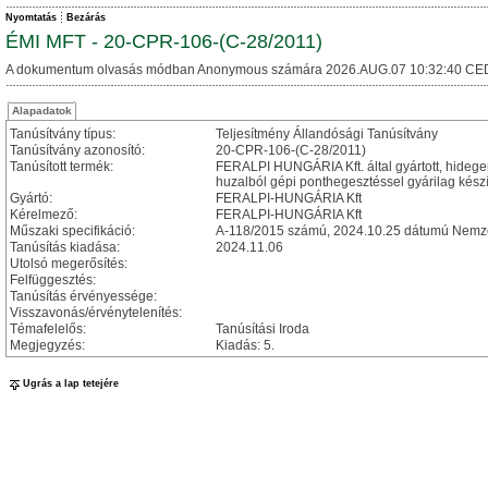
Nyomtatás
Bezárás
ÉMI MFT - 20-CPR-106-(C-28/2011)
A dokumentum olvasás módban Anonymous számára 2026.AUG.07 10:32:40 CE
Alapadatok
Tanúsítvány típus:
Teljesítmény Állandósági Tanúsítvány
Tanúsítvány azonosító:
20-CPR-106-(C-28/2011)
Tanúsított termék:
FERALPI HUNGÁRIA Kft. által gyártott, hideg
huzalból gépi ponthegesztéssel gyárilag készí
Gyártó:
FERALPI-HUNGÁRIA Kft
Kérelmező:
FERALPI-HUNGÁRIA Kft
Műszaki specifikáció:
A-118/2015 számú, 2024.10.25 dátumú Nemze
Tanúsítás kiadása:
2024.11.06
Utolsó megerősítés:
Felfüggesztés:
Tanúsítás érvényessége:
Visszavonás/érvénytelenítés:
Témafelelős:
Tanúsítási Iroda
Megjegyzés:
Kiadás: 5.
Ugrás a lap tetejére