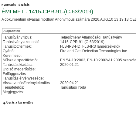
Nyomtatás
Bezárás
ÉMI MFT - 1415-CPR-91-(C-63/2019)
A dokumentum olvasás módban Anonymous számára 2026.AUG.10 13:19:13 CE
Alapadatok
Tanúsítvány típus:
Teljesítmény Állandósági Tanúsítvány
Tanúsítvány azonosító:
1415-CPR-91-(C-63/2019)
Tanúsított termék:
FLS-IR3-HD, FLS-IR3 lángérzékelők
Gyártó:
Fire and Gas Detection Technologies Inc.
Kérelmező:
Műszaki specifikáció:
EN 54-10:2002, EN-10:2002/A1:2005 szabvá
Tanúsítás kiadása:
2020.01.21
Utolsó megerősítés:
Felfüggesztés:
Tanúsítás érvényessége:
Visszavonás/érvénytelenítés:
2020.04.21
Témafelelős:
Tanúsítási Iroda
Megjegyzés:
Ugrás a lap tetejére