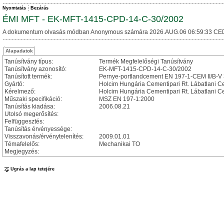
Nyomtatás
Bezárás
ÉMI MFT - EK-MFT-1415-CPD-14-C-30/2002
A dokumentum olvasás módban Anonymous számára 2026.AUG.06 06:59:33 CE
Alapadatok
Tanúsítvány típus:
Termék Megfelelőségi Tanúsítvány
Tanúsítvány azonosító:
EK-MFT-1415-CPD-14-C-30/2002
Tanúsított termék:
Pernye-portlandcement EN 197-1-CEM II/B-V 
Gyártó:
Holcim Hungária Cementipari Rt. Lábatlani 
Kérelmező:
Holcim Hungária Cementipari Rt. Lábatlani 
Műszaki specifikáció:
MSZ EN 197-1:2000
Tanúsítás kiadása:
2006.08.21
Utolsó megerősítés:
Felfüggesztés:
Tanúsítás érvényessége:
Visszavonás/érvénytelenítés:
2009.01.01
Témafelelős:
Mechanikai TO
Megjegyzés:
Ugrás a lap tetejére