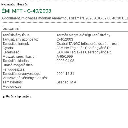
Nyomtatás
Bezárás
ÉMI MFT - C-40/2003
A dokumentum olvasás módban Anonymous számára 2026.AUG.09 08:48:30 CE
Alapadatok
Tanúsítvány típus:
Termék Megfelelőségi Tanúsítvány
Tanúsítvány azonosító:
C-40/2003
Tanúsított termék:
Csabai TANGÓ tetőcserép család I. oszt.
Gyártó:
JAMINA Tégla- és Cserépgyártó Rt.
Kérelmező:
JAMINA Tégla- és Cserépgyártó Rt.
Műszaki specifikáció:
A-65/1999
Tanúsítás kiadása:
2003.04.08
Utolsó megerősítés:
Felfüggesztés:
Tanúsítás érvényessége:
2004.12.31
Visszavonás/érvénytelenítés:
Témafelelős:
Szegedi M Á
Megjegyzés:
Ugrás a lap tetejére