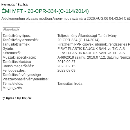
Nyomtatás
Bezárás
ÉMI MFT - 20-CPR-334-(C-114/2014)
A dokumentum olvasás módban Anonymous számára 2026.AUG.06 04:43:54 CE
Alapadatok
Tanúsítvány típus:
Teljesítmény Állandósági Tanúsítvány
Tanúsítvány azonosító:
20-CPR-334-(C-114/2014)
Tanúsított termék:
Firattherm PPR csövek, idomok, rendszer és 
Gyártó:
FIRAT PLASTIK KAUCUK SAN. ve TIC. A.S.
Kérelmező:
FIRAT PLASTIK KAUCUK SAN. ve TIC. A.S.
Műszaki specifikáció:
A-68/2018 számú, 2019.07.12. dátumú Nemzet
Tanúsítás kiadása:
2019.09.27
Utolsó megerősítés:
2023.02.15
Felfüggesztés:
2023.08.09
Tanúsítás érvényessége:
Visszavonás/érvénytelenítés:
Témafelelős:
Tanúsítási Iroda
Megjegyzés:
Ugrás a lap tetejére