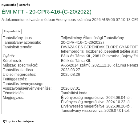
Nyomtatás
Bezárás
ÉMI MFT - 20-CPR-416-(C-20/2022)
A dokumentum olvasás módban Anonymous számára 2026.AUG.06 07:10:13 CE
Alapadatok
Tanúsítvány típus:
Teljesítmény Állandósági Tanúsítvány
Tanúsítvány azonosító:
20-CPR-416-(C-20/2022)
Tanúsított termék:
FAVÁZAK ÉS GERENDÁK ELŐRE GYÁRTOTT ÉPÜLET
teherhordó fal; közbenső, beépített tetőtér alatt
Gyártó:
Bélik és Társa Kft., 2081 Piliscsaba, Bajcsy Zs
Kérelmező:
Bélik és Társa Kft.
Műszaki specifikáció:
A-65/2014 számú, 2021.12.16. dátumú Nemzeti 
Tanúsítás kiadása:
2023.03.27
Utolsó megerősítés:
2025.08.26
Felfüggesztés:
Tanúsítás érvényessége:
Visszavonás/érvénytelenítés:
2026.07.01
Témafelelős:
Tanúsítási Iroda
Megjegyzés:
Érvényesség megerősítve: 2024.06.04-től.
Érvényesség megerősítve: 2024.10.22-től.
Érvényesség megerősítve: 2025.08.26-tól.
Tanúsítvány visszavonva: 2026.07.01-től.
Ugrás a lap tetejére