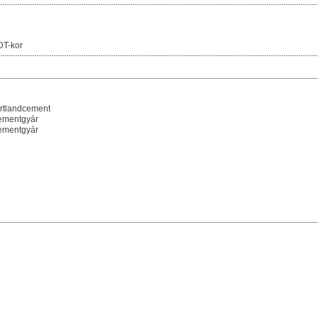
DT-kor
ortlandcement
Cementgyár
Cementgyár