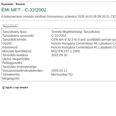
Nyomtatás
Bezárás
ÉMI MFT - C-32/2002
A dokumentum olvasás módban Anonymous számára 2026.AUG.08 09:26:51 CE
Alapadatok
Tanúsítvány típus:
Termék Megfelelőségi Tanúsítvány
Tanúsítvány azonosító:
C-32/2002
Tanúsított termék:
CEM II/A-V 32,5 N-S jelű szulfátálló pernye-p
Gyártó:
Holcim Hungária Cementipari Rt. Lábatlani 
Kérelmező:
Holcim Hungária Cementipari Rt. Lábatlani 
Műszaki specifikáció:
MSZ EN 197-1:2000
Tanúsítás kiadása:
2002.09.30
Utolsó megerősítés:
Felfüggesztés:
Tanúsítás érvényessége:
Visszavonás/érvénytelenítés:
2005.05.11
Témafelelős:
Mechanikai TO
Megjegyzés:
Ugrás a lap tetejére