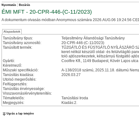
Nyomtatás
Bezárás
ÉMI MFT - 20-CPR-446-(C-11/2023)
A dokumentum olvasás módban Anonymous számára 2026.AUG.06 19:24:56 CE
Alapadatok
Tanúsítvány típus:
Teljesítmény Állandósági Tanúsítvány
Tanúsítvány azonosító:
20-CPR-446-(C-11/2023)
Tanúsított termék:
TŰZGÁTLÓ ÉS FÜSTGÁTLÓ NYÍLÁSZÁRÓ SZERKEZE
keret nélkül készülő oldal- és felülvilágító pa
toló ajtószerkezetek, kétszárnyú füstgátló ajtó
Gyártó:
Coolfire Kft., 1149 Budapest, Kövér Lajos utca
Kérelmező:
Műszaki specifikáció:
A-138/2018 számú, 2025.11.18. dátumú Nemze
Tanúsítás kiadása:
2026.03.27
Utolsó megerősítés:
Felfüggesztés:
Tanúsítás érvényessége:
Visszavonás/érvénytelenítés:
Témafelelős:
Tanúsítási Iroda
Megjegyzés:
Kiadás:2.
Ugrás a lap tetejére