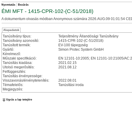
Nyomtatás
Bezárás
ÉMI MFT - 1415-CPR-102-(C-51/2018)
A dokumentum olvasás módban Anonymous számára 2026.AUG.09 01:01:54 CE
Alapadatok
Tanúsítvány típus:
Teljesítmény Állandósági Tanúsítvány
Tanúsítvány azonosító:
1415-CPR-102-(C-51/2018)
Tanúsított termék:
EV-100 tápegység
Gyártó:
Simon Protec System GmbH
Kérelmező:
Műszaki specifikáció:
EN 12101-10:2005; EN 12101-10:21005/AC:
Tanúsítás kiadása:
2021.02.15
Utolsó megerősítés:
2021.08.12
Felfüggesztés:
Tanúsítás érvényessége:
Visszavonás/érvénytelenítés:
2022.08.01
Témafelelős:
Tanúsítási iroda
Megjegyzés:
Ugrás a lap tetejére