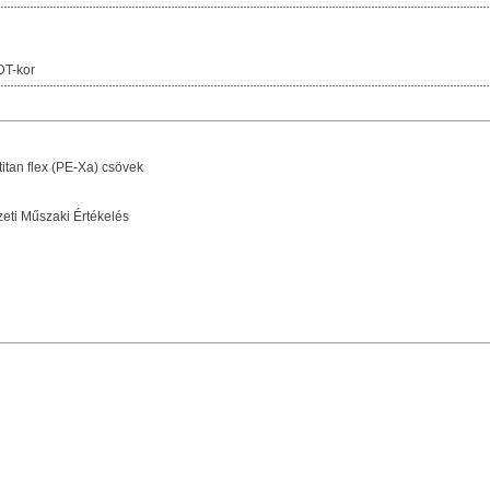
DT-kor
itan flex (PE-Xa) csövek
ti Műszaki Értékelés