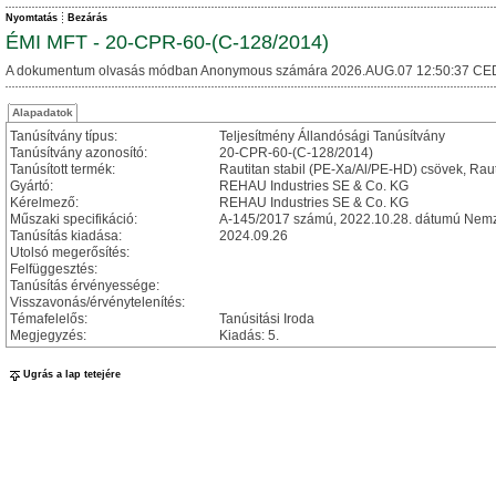
Nyomtatás
Bezárás
ÉMI MFT - 20-CPR-60-(C-128/2014)
A dokumentum olvasás módban Anonymous számára 2026.AUG.07 12:50:37 CE
Alapadatok
Tanúsítvány típus:
Teljesítmény Állandósági Tanúsítvány
Tanúsítvány azonosító:
20-CPR-60-(C-128/2014)
Tanúsított termék:
Rautitan stabil (PE-Xa/Al/PE-HD) csövek, Raut
Gyártó:
REHAU Industries SE & Co. KG
Kérelmező:
REHAU Industries SE & Co. KG
Műszaki specifikáció:
A-145/2017 számú, 2022.10.28. dátumú Nemze
Tanúsítás kiadása:
2024.09.26
Utolsó megerősítés:
Felfüggesztés:
Tanúsítás érvényessége:
Visszavonás/érvénytelenítés:
Témafelelős:
Tanúsitási Iroda
Megjegyzés:
Kiadás: 5.
Ugrás a lap tetejére