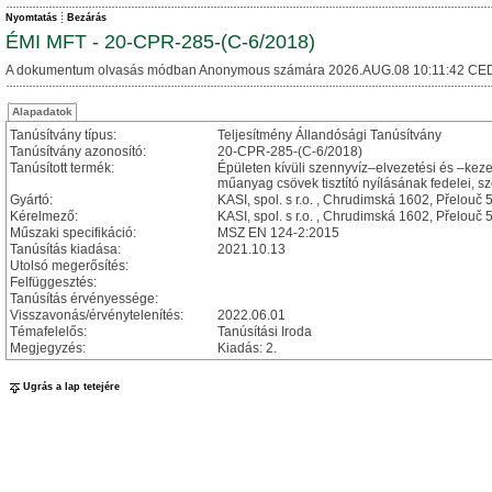
Nyomtatás
Bezárás
ÉMI MFT - 20-CPR-285-(C-6/2018)
A dokumentum olvasás módban Anonymous számára 2026.AUG.08 10:11:42 CED
Alapadatok
Tanúsítvány típus:
Teljesítmény Állandósági Tanúsítvány
Tanúsítvány azonosító:
20-CPR-285-(C-6/2018)
Tanúsított termék:
Épületen kívüli szennyvíz–elvezetési és –kezel
műanyag csövek tisztító nyílásának fedelei, s
Gyártó:
KASI, spol. s r.o. , Chrudimská 1602, Přelou
Kérelmező:
KASI, spol. s r.o. , Chrudimská 1602, Přelou
Műszaki specifikáció:
MSZ EN 124-2:2015
Tanúsítás kiadása:
2021.10.13
Utolsó megerősítés:
Felfüggesztés:
Tanúsítás érvényessége:
Visszavonás/érvénytelenítés:
2022.06.01
Témafelelős:
Tanúsítási Iroda
Megjegyzés:
Kiadás: 2.
Ugrás a lap tetejére